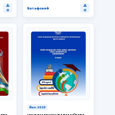
Батафсил
0
0
Йил: 2025