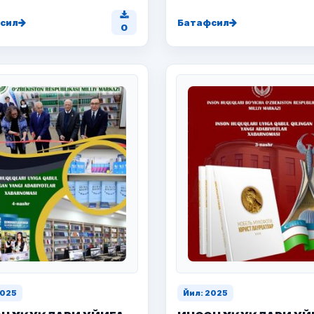
сил
Батафсил
0
2025
Йил: 2025