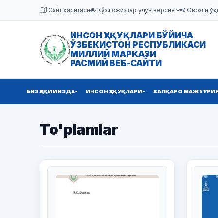
Сайт харитаси
Кўзи ожизлар учун версия
Овозли ўқи
ИНСОН ҲУҚУҚЛАРИ БЎЙИЧА
ЎЗБЕКИСТОН РЕСПУБЛИКАСИ
МИЛЛИЙ МАРКАЗИ
РАСМИЙ ВЕБ-САЙТИ
БИЗ ҲАҚИМИЗДА
ИНСОН ҲУҚУҚЛАРИ
ХАЛҚАРО МАЖБУРИ
To'plamlar