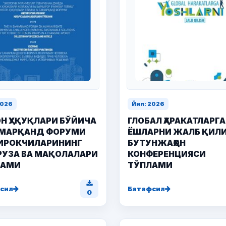
2026
Йил: 2026
Н ҲУҚУҚЛАРИ БЎЙИЧА
ГЛОБАЛ ҲАРАКАТЛАРГА
АМАРҚАНД ФОРУМИ
ЁШЛАРНИ ЖАЛБ ҚИЛ
ИРОКЧИЛАРИНИНГ
БУТУНЖАҲОН
УЗА ВА МАҚОЛАЛАРИ
КОНФЕРЕНЦИЯСИ
ЛАМИ
ТЎПЛАМИ
сил
Батафсил
0