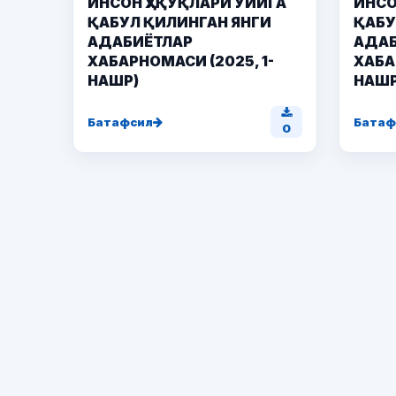
ИНСОН ҲУҚУҚЛАРИ УЙИГА
ИНСО
ҚАБУЛ ҚИЛИНГАН ЯНГИ
ҚАБУ
АДАБИЁТЛАР
АДАБ
ХАБАРНОМАСИ (2025, 1-
ХАБА
НАШР)
НАШР
Батафсил
Батаф
0