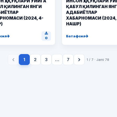
Н ҲУҚУҚЛАРИ УЙИГА
ИНСОН ҲУҚУҚЛАРИ УЙ
Л ҚИЛИНГАН ЯНГИ
ҚАБУЛ ҚИЛИНГАН ЯН
ИЁТЛАР
АДАБИЁТЛАР
РНОМАСИ (2024, 4-
ХАБАРНОМАСИ (2024, 
)
НАШР)
сил
Батафсил
0
‹
›
1
2
3
…
7
1 / 7 · Jami 78