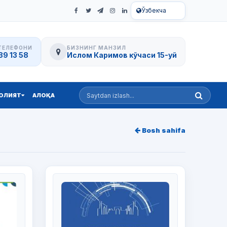
Ўзбекча
ТЕЛЕФОНИ
БИЗНИНГ МАНЗИЛ
39 13 58
Ислом Каримов кўчаси 15-уй
Saytdan izlash
ОЛИЯТ
АЛОҚА
Bosh sahifa