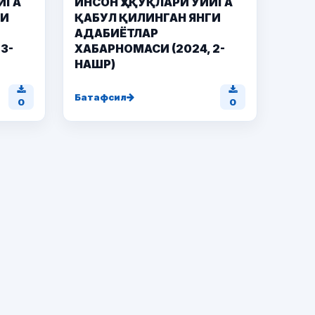
ИГА
ИНСОН ҲУҚУҚЛАРИ УЙИГА
ГИ
ҚАБУЛ ҚИЛИНГАН ЯНГИ
АДАБИЁТЛАР
3-
ХАБАРНОМАСИ (2024, 2-
НАШР)
Батафсил
0
0