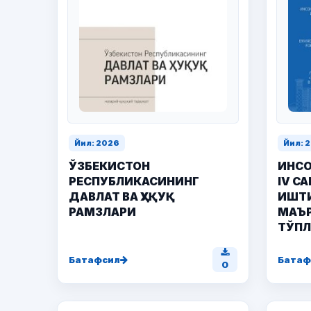
Йил: 2026
Йил: 
ЎЗБЕКИСТОН
ИНСО
РЕСПУБЛИКАСИНИНГ
IV С
ДАВЛАТ ВА ҲУҚУҚ
ИШТ
РАМЗЛАРИ
МАЪР
ТЎП
Батафсил
Батаф
0