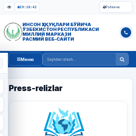
Ўзбекча
19:18:42
ИНСОН ҲУҚУҚЛАРИ БЎЙИЧА
ЎЗБЕКИСТОН РЕСПУБЛИКАСИ
МИЛЛИЙ МАРКАЗИ
РАСМИЙ ВЕБ-САЙТИ
Меню
Saytdan izlash
Press-relizlar