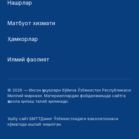
Нашрлар
Матбуот хизмати
Ҳамкорлар
Илмий фаолият
© 2026 — Инсон ҳуқуқлари бўйича Ўзбекистон Республикаси
Миллий маркази. Материаллардан фойдаланишда сайтга
ҳавола қилиш талаб қилинади.
Ушбу сайт БМТТДнинг Ўзбекистондаги ваколатхонаси
кўмагида ишлаб чиқилган.