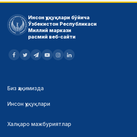
Инсон ҳуқуқлари бўйича
Ўзбекистон Республикаси
Миллий маркази
расмий веб-сайти
Биз ҳақимизда
Инсон ҳуқуқлари
Халқаро мажбуриятлар