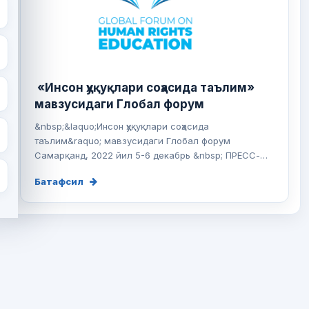
«Инсон ҳуқуқлари соҳасида таълим»
мавзусидаги Глобал форум
&nbsp;&laquo;Инсон ҳуқуқлари соҳасида
таълим&raquo; мавзусидаги Глобал форум
Самарқанд, 2022 йил 5-6 декабрь &nbsp; ПРЕСС-
РЕЛИЗ &...
Батафсил