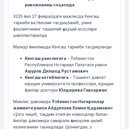
ривожланиш
соҳасида
2025 йил 27 февралдаги мажлисда Кенгаш
таркиби ва Низоми тасдиқланиб, унинг
фаолиятининг ташкилий-ҳуқуқий асослари
шакллантирилди.
Мазкур йиғилишда Кенгаш таркиби тасдиқланди.
Кенгаш раислигига
– Ўзбекистон
Республикаси Нотариал Палатаси раиси
Ашуров Дилшод Рустамович
Кенгаш котиблигига
– Тошкент давлат
юридик университети профессори, юридик
фанлар доктори
Юлдашева Гавхаржан
Мажлис давомида
Ўзбекистон Ногиронлар
жамияти раиси Абдуллаев Комил Қадамович
сўзга чиқиб, тақдим этилган номзодлар билан
йиллар давомида самарали ҳамкорлик қилиб
келинганини таъкидлади. Шунингдек, у