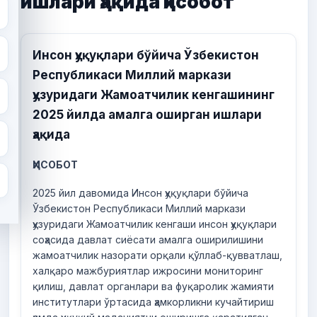
ишлари ҳақида ҳисобот
Инсон ҳуқуқлари бўйича Ўзбекистон
Республикаси Миллий маркази
ҳузуридаги Жамоатчилик кенгашининг
2025 йилда амалга оширган ишлари
ҳақида
ҲИСОБОТ
2025 йил давомида Инсон ҳуқуқлари бўйича
Ўзбекистон Республикаси Миллий маркази
ҳузуридаги Жамоатчилик кенгаши инсон ҳуқуқлари
соҳасида давлат сиёсати амалга оширилишини
жамоатчилик назорати орқали қўллаб-қувватлаш,
халқаро мажбуриятлар ижросини мониторинг
қилиш, давлат органлари ва фуқаролик жамияти
институтлари ўртасида ҳамкорликни кучайтириш