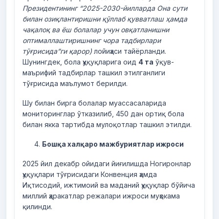
Президентининг “2025-2030-йилларда Она сути
билан озиқлантиришни қўллаб қувватлаш ҳамда
чақалоқ ва ёш болалар учун овқатланишни
оптималлаштиришнинг чора тадбирлари
тўғрисида”ги қарор)
лойиҳаси тайёрланди.
Шунингдек, бола ҳуқуқларига оид
4 та
ўқув-
маърифий тадбирлар ташкил этилганлиги
тўғрисида маълумот берилди.
Шу билан бирга болалар муассасаларида
мониторинглар ўтказилиб, 450 дан ортиқ бола
билан якка тартибда мулоқотлар ташкил этилди.
Бошқа халқаро мажбуриятлар ижроси
2025 йил декабр ойидаги йиғилишда Ногиронлар
ҳуқуқлари тўғрисидаги Конвенция ҳамда
Иқтисодий, ижтимоий ва маданий ҳуқуқлар бўйича
миллий ҳаракатлар режалари ижроси муҳокама
қилинди.