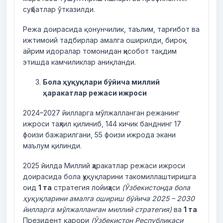
суҳбатлар ўтказилди.
Режа доирасида қонунчилик, таълим, тарғибот ва
ижтимоий тадбирлар амалга оширилди, бироқ
айрим идоралар томонидан ҳисобот тақдим
этишда камчиликлар аниқланди.
Бола ҳуқуқлари бўйича миллий
ҳаракатлар режаси ижроси
2024–2027 йилларга мўлжалланган режанинг
ижроси таҳлил қилиниб, 144 кичик банднинг 17
фоизи бажарилгани, 55 фоизи ижрода экани
маълум қилинди.
2025 йилда Миллий ҳаракатлар режаси ижроси
доирасида бола ҳуқуқларини такомиллаштиришга
оид
1 та
стратегия лойиҳаси
(Ўзбекистонда бола
ҳуқуқларини амалга ошириш бўйича 2025 – 2030
йилларга мўлжалланган миллий стратегия)
ва
1 та
Президент қарори
(Ўзбекистон Республикаси