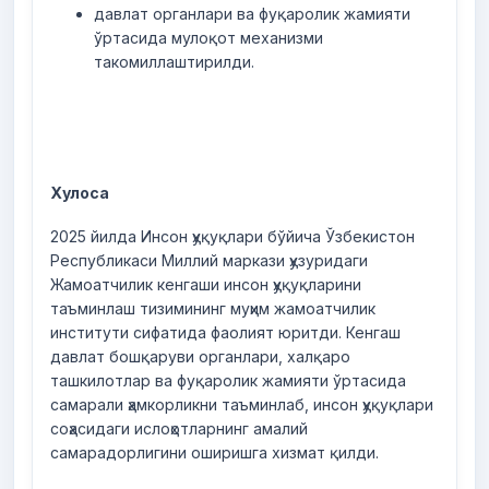
давлат органлари ва фуқаролик жамияти
ўртасида мулоқот механизми
такомиллаштирилди.
Хулоса
2025 йилда Инсон ҳуқуқлари бўйича Ўзбекистон
Республикаси Миллий маркази ҳузуридаги
Жамоатчилик кенгаши инсон ҳуқуқларини
таъминлаш тизимининг муҳим жамоатчилик
институти сифатида фаолият юритди. Кенгаш
давлат бошқаруви органлари, халқаро
ташкилотлар ва фуқаролик жамияти ўртасида
самарали ҳамкорликни таъминлаб, инсон ҳуқуқлари
соҳасидаги ислоҳотларнинг амалий
самарадорлигини оширишга хизмат қилди.