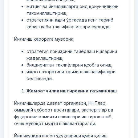
митинг ва йиғилишларга оид қонунчиликни
такомиллаштириш,
стратегияни аҳоли ўртасида кенг тарғиб
қилиш каби таклифлар илгари сурилди.
Йиғилиш қарорига мувофиқ:
стратегия лойиҳасини тайёрлаш ишларини
жадаллаштириш,
билдирилган таклифларни ҳисобга олиш,
ижро назоратини таъминлаш вазифалари
белгиланди.
Жамоатчилик иштирокини таъминлаш
Йиғилишларда давлат органлари, ННТлар,
оммавий ахборот воситалари, экспертлар ва
фуқаролик жамияти вакиллари иштирок этиб,
очиқ мулоқот муҳити шакллантирилди.
Йил якунида инсон ҳуқуқларини ҳимоя қилиш