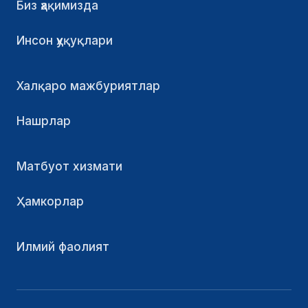
Биз ҳақимизда
Инсон ҳуқуқлари
Халқаро мажбуриятлар
Нашрлар
Матбуот хизмати
Ҳамкорлар
Илмий фаолият