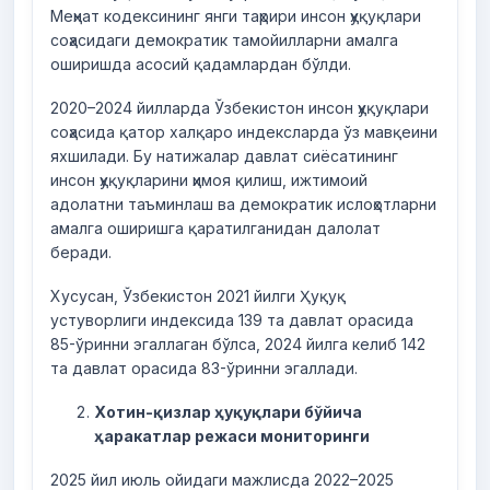
Меҳнат кодексининг янги таҳрири инсон ҳуқуқлари
соҳасидаги демократик тамойилларни амалга
оширишда асосий қадамлардан бўлди.
2020–2024 йилларда Ўзбекистон инсон ҳуқуқлари
соҳасида қатор халқаро индексларда ўз мавқеини
яхшилади. Бу натижалар давлат сиёсатининг
инсон ҳуқуқларини ҳимоя қилиш, ижтимоий
адолатни таъминлаш ва демократик ислоҳотларни
амалга оширишга қаратилганидан далолат
беради.
Хусусан, Ўзбекистон 2021 йилги Ҳуқуқ
устуворлиги индексида 139 та давлат орасида
85-ўринни эгаллаган бўлса, 2024 йилга келиб 142
та давлат орасида 83-ўринни эгаллади.
Хотин-қизлар ҳуқуқлари бўйича
ҳаракатлар режаси мониторинги
2025 йил июль ойидаги мажлисда 2022–2025