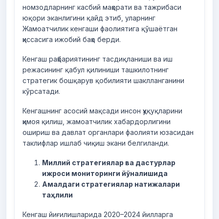
номзодларнинг касбий маҳорати ва тажрибаси
юқори эканлигини қайд этиб, уларнинг
Жамоатчилик кенгаши фаолиятига қўшаётган
ҳиссасига ижобий баҳо берди.
Кенгаш раҳбариятининг тасдиқланиши ва иш
режасининг қабул қилиниши ташкилотнинг
стратегик бошқарув қобилияти шаклланганини
кўрсатади.
Кенгашнинг асосий мақсади инсон ҳуқуқларини
ҳимоя қилиш, жамоатчилик хабардорлигини
ошириш ва давлат органлари фаолияти юзасидан
таклифлар ишлаб чиқиш экани белгиланди.
Миллий стратегиялар ва дастурлар
ижроси мониторинги
йўналишида
Амалдаги стратегиялар натижалари
таҳлили
Кенгаш йиғилишларида 2020–2024 йилларга