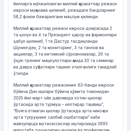
йилларга мўлжалланган миллий ҳаракатлар режаси
ижроси муҳокама қилиниб, режадаги бандларнинг
58,2 фоизи бажарилгани маълум қилинди.
Миллий ҳаракатлар режаси ижроси доирасида 2
та қонун ва 4 та Президент қарор ва фармонлари
қабул қилиниб, 1 та Дастур тасдиқланди.
Шунингдек, 2 та мониторинг, 3 та танлов ва
акциялар, 3 та ижтимоий сўровномалар, 26 та
ўқув-тренинг машғулотлари ҳамда 20 та семинар
ва давра суҳбатлари ташкил этилганлиги такидлаб
ўтилди.
Миллий ҳаракатлар режасининг 63-банди ижроси
бўйича Дин ишлари бўйича қўмита томонидан
2025 йил март ойи давомида хотин-қизлар
ўртасида эрта турмуш – келтирар ташвиш”,
“Вояга етмаган қизлар ўртасида эрта никоҳ ва
эрта туғруқнинг салбий оқибатлари” каби
мавзуларда мутахассислар иштирокида 2693
маротаба тушунтириш ишлари ва профилактик