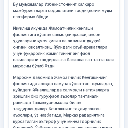
Бу муҳокамалар Ўзбекистоннинг халқаро
мажбуриятларга содиқлигини тасдиқловчи муҳим
платформа бўлди.
Йиғилиш якунида Жамоатчилик кенгаши
фаолиятига қўшган салмоқли ҳиссаси, инсон
ҳуқуқларини ҳимоя қилиш ва аҳолининг ҳуқуқий
онгини юксалтириш йўлидаги саъй-ҳаракатлари
учун фуқаролик жамиятининг энг фаол
вакилларини тақдирлашга бағишланган тантанали
маросим бўлиб ўтди.
Маросим давомида Жамоатчилик Кенгашининг
фаолиятида алоҳида намуна кўрсатган, жумладан,
қуйидаги йўналишларда салмоқли натижаларга
эришган бир гуруҳ фаол аъзолар тантанали
равишда Ташаккурномалар билан
тақдирландилар. Кенгашнинг тақдирланган
аъзолари, ўз навбатида, Марказ раҳбариятига
кўрсатилган эътироф учун миннатдорчилик
билдириб, Ўзбекистонда инсон ҳуқуқларини ҳимоя