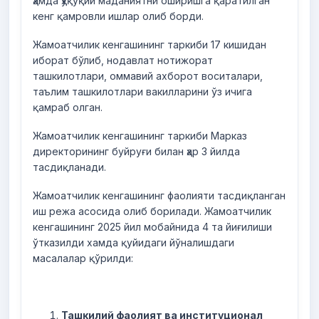
ҳамда ҳуқуқий маданиятни оширишга қаратилган
кенг қамровли ишлар олиб борди.
Жамоатчилик кенгашининг таркиби 17 кишидан
иборат бўлиб, нодавлат нотижорат
ташкилотлари, оммавий ахборот воситалари,
таълим ташкилотлари вакилларини ўз ичига
қамраб олган.
Жамоатчилик кенгашининг таркиби Марказ
директорининг буйруғи билан ҳар 3 йилда
тасдиқланади.
Жамоатчилик кенгашининг фаолияти тасдиқланган
иш режа асосида олиб борилади. Жамоатчилик
кенгашининг 2025 йил мобайнида 4 та йиғилиши
ўтказилди хамда қуйидаги йўналишдаги
масалалар қўрилди:
Ташкилий фаолият ва институционал