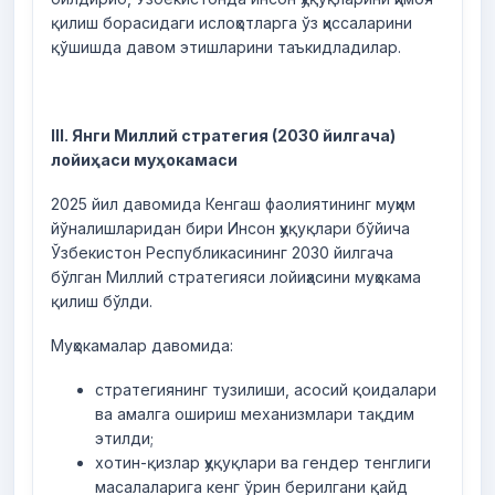
қилиш борасидаги ислоҳотларга ўз ҳиссаларини
қўшишда давом этишларини таъкидладилар.
III. Янги Миллий стратегия (2030 йилгача)
лойиҳаси муҳокамаси
2025 йил давомида Кенгаш фаолиятининг муҳим
йўналишларидан бири Инсон ҳуқуқлари бўйича
Ўзбекистон Республикасининг 2030 йилгача
бўлган Миллий стратегияси лойиҳасини муҳокама
қилиш бўлди.
Муҳокамалар давомида:
стратегиянинг тузилиши, асосий қоидалари
ва амалга ошириш механизмлари тақдим
этилди;
хотин-қизлар ҳуқуқлари ва гендер тенглиги
масалаларига кенг ўрин берилгани қайд