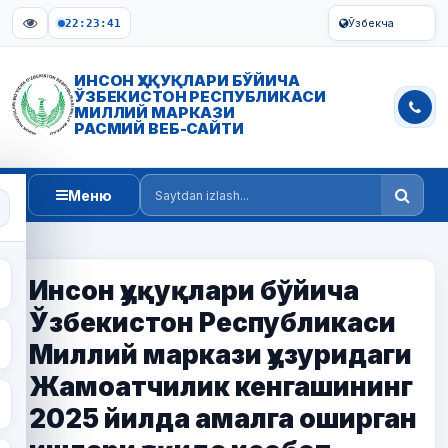
Ўзбекча
22:23:42
ИНСОН ҲУҚУҚЛАРИ БЎЙИЧА
ЎЗБЕКИСТОН РЕСПУБЛИКАСИ
МИЛЛИЙ МАРКАЗИ
РАСМИЙ ВЕБ-САЙТИ
Меню
Saytdan izlash
Инсон ҳуқуқлари бўйича
Ўзбекистон Республикаси
Миллий маркази ҳузуридаги
Жамоатчилик кенгашининг
2025 йилда амалга оширган