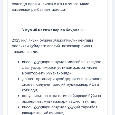
соҳасида фаол иштирок этган жамоатчилик
вакиллари рағбатлантирилди.
Умумий натижалар ва баҳолаш
2025 йил якуни бўйича Жамоатчилик кенгаши
фаолияти қуйидаги асосий натижалар билан
тавсифланади:
инсон ҳуқуқлари соҳасида миллий ва халқаро
дастурлар ижроси устидан жамоатчилик
мониторинги кучайтирилди;
давлат органлари ҳисобдорлигини оширишга
хизмат қилувчи таҳлилий муҳокамалар йўлга
қўйилди;
қонунчилик ва стратегия лойиҳалари бўйича
экспертлик муҳокамалари ташкил этилди;
инсон ҳуқуқлари соҳасида ҳуқуқий тарғибот
ишлари кенгайтирилди;