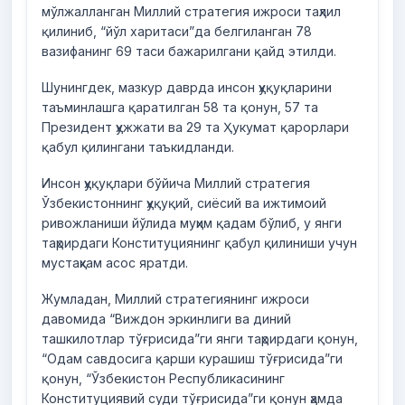
мўлжалланган Миллий стратегия ижроси таҳлил
қилиниб, “йўл харитаси”да белгиланган 78
вазифанинг 69 таси бажарилгани қайд этилди.
Шунингдек, мазкур даврда инсон ҳуқуқларини
таъминлашга қаратилган 58 та қонун, 57 та
Президент ҳужжати ва 29 та Ҳукумат қарорлари
қабул қилингани таъкидланди.
Инсон ҳуқуқлари бўйича Миллий стратегия
Ўзбекистоннинг ҳуқуқий, сиёсий ва ижтимоий
ривожланиши йўлида муҳим қадам бўлиб, у янги
таҳрирдаги Конституциянинг қабул қилиниши учун
мустаҳкам асос яратди.
Жумладан, Миллий стратегиянинг ижроси
давомида “Виждон эркинлиги ва диний
ташкилотлар тўғрисида”ги янги таҳрирдаги қонун,
“Одам савдосига қарши курашиш тўғрисида”ги
қонун, “Ўзбекистон Республикасининг
Конституциявий суди тўғрисида”ги қонун ҳамда