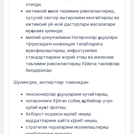
этилди;
ижтимоий ҳимоя тизимини ривожлантириш,
хусусий сектор иштирокини кенгайтириш ва
ижтимоий уй-жой дастурлари масалалари
муҳокама қилинди;
миллий қонунчиликни Ногиронлар ҳуқуқлари
тўғрисидаги конвенция талабларига
мувофиқлаштириш, инфратузилма
стандартларини жорий этиш ва инклюзив
таълимни ривожлантириш бўйича таклифлар
билдирилди.
Шунингдек, экспертлар томонидан:
пенсионерлар ҳуқуқларини кучайтириш,
ногиронлиги бўлган собиқ ҳарбийлар учун
қулай муҳит яратиш,
Ахборот кодекси ишлаб чиқиш
муддатларини қайта кўриб чиқиш,
стратегия чораларини молиялаштириш
манбаларини аниқлаш,